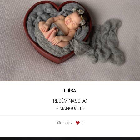
LUÍSA
RECÉM-NASCIDO
MANGUALDE
1535
0