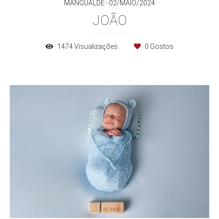
MANGUALDE
02/MAIO/2024
JOÃO
1474
Visualizações
0
Gostos