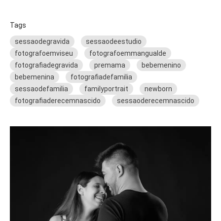
Tags
sessaodegravida
sessaodeestudio
fotografoemviseu
fotografoemmangualde
fotografiadegravida
premama
bebemenino
bebemenina
fotografiadefamilia
sessaodefamilia
familyportrait
newborn
fotografiaderecemnascido
sessaoderecemnascido